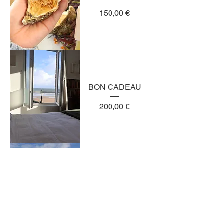
Preis
150,00 €
BON CADEAU
Preis
200,00 €
BON CADEAU
Preis
300,00 €