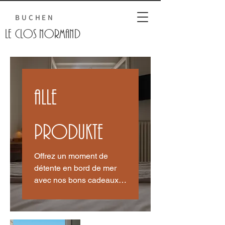
BUCHEN
Le Clos normand
Alle
Produkte
Offrez un moment de
détente en bord de mer
avec nos bons cadeaux !
Le cadeau idéal pour vos
proche à utiliser dans
notre hôtel-restaurant.